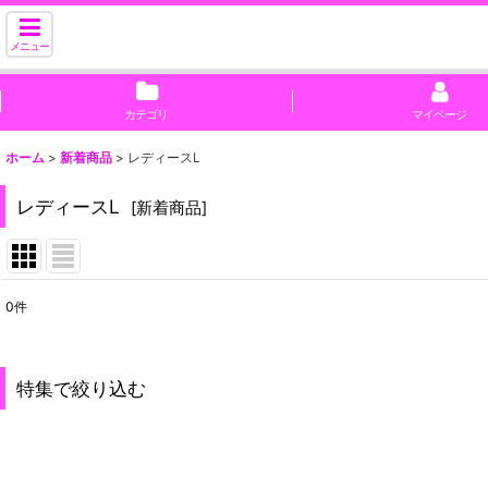
メニュー
カテゴリ
マイページ
ホーム
>
新着商品
>
レディースL
レディースL
[
新着商品
]
0
件
表示数
:
並び順
:
特集で絞り込む
100