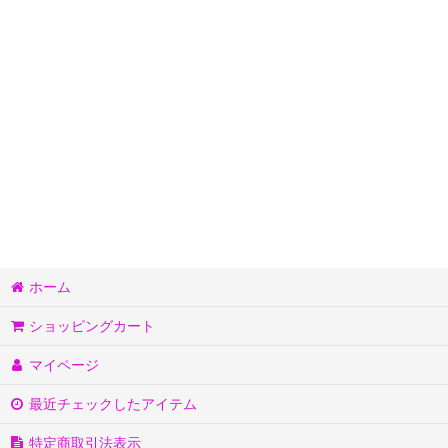
110
120
130
140
150
160
レディースS
ホーム
レディースM
ショッピングカート
レディースL
マイページ
最近チェックしたアイテム
特定商取引法表示