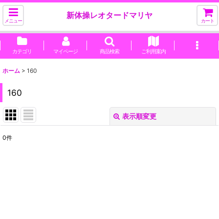
新体操レオタードマリヤ
メニュー
カート
カテゴリ
マイページ
商品検索
ご利用案内
ホーム
>
160
160
表示順変更
閉じる
0
件
表示数
:
並び順
:
絞り込む