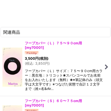
関連商品
フープカバー（Ｌ）７５〜９０cm用
[
my70001
]
3,500
円
(税別)
(
税込
:
3,850
円
)
フープカバー（Ｌ）サイズ：７５〜９０cm用カラ
ー：黒生地：トリコット❀スパンコールでお名前
をお入れいたします（無料）❀※筆記体のみ（頭文
字は大文字です）※つなげた状態で合計１２文字
まで（姓+名&rAr…
フープカバー（Ｓ）６０〜７５cm用
[
my70001
]