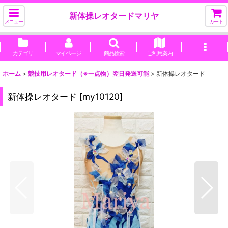
新体操レオタードマリヤ
メニュー
カート
カテゴリ
マイページ
商品検索
ご利用案内
ホーム
>
競技用レオタード（※一点物）翌日発送可能
>
新体操レオタード
新体操レオタード
[
my10120
]