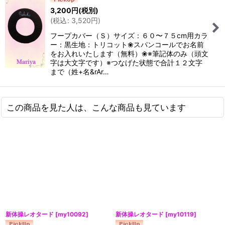
3,200
円
(税別)
(
税込
:
3,520
円
)
フープカバー（Ｓ）サイズ：６０〜７５cm用カラ
ー：黒生地：トリコット❀スパンコールでお名前
をお入れいたします（無料）❀※筆記体のみ（頭文
字は大文字です）※つなげた状態で合計１２文字
まで（姓+名&rAr…
この商品を見た人は、こんな商品も見ています
新体操レオタード
[
my10092
]
新体操レオタード
[
my10119
]