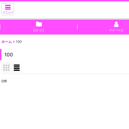
メニュー
カテゴリ
マイページ
ホーム
>
100
100
0
件
表示数
:
並び順
: