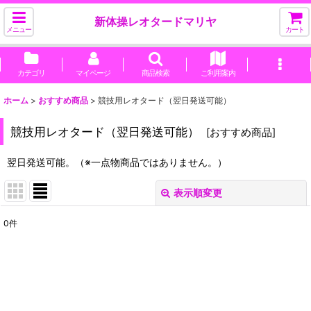
新体操レオタードマリヤ
メニュー
カート
カテゴリ
マイページ
商品検索
ご利用案内
ホーム
>
おすすめ商品
>
競技用レオタード（翌日発送可能）
競技用レオタード（翌日発送可能）
[
おすすめ商品
]
翌日発送可能。（※一点物商品ではありません。）
表示順変更
閉じる
0
件
表示数
:
並び順
:
絞り込む